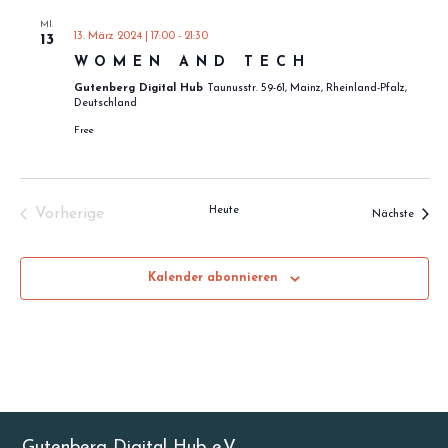
MI.
13. März 2024 | 17:00
-
21:30
13
WOMEN AND TECH
Gutenberg Digital Hub
Taunusstr. 59-61, Mainz, Rheinland-Pfalz,
Deutschland
Free
Heute
Vorherige
Verans
Nächste
Veranstaltungen
Kalender abonnieren
Gutenberg Digital Hub e.V.