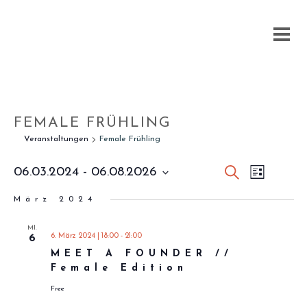
FEMALE FRÜHLING
Veranstaltungen
Female Frühling
VER
Suche
06.03.2024
 - 
06.08.2026
VERAN
Liste
ANS
Datum
SUCHE
März 2024
wählen.
NAV
UND
MI.
6. März 2024 | 18:00
-
21:00
6
ANSIC
MEET A FOUNDER //
Female Edition
NAVIG
Free