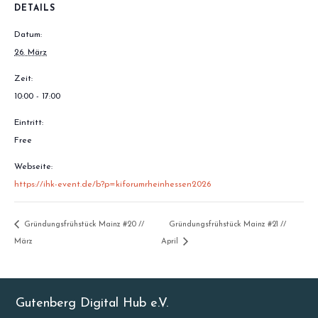
DETAILS
Datum:
26. März
Zeit:
10:00 - 17:00
Eintritt:
Free
Webseite:
https://ihk-event.de/b?p=kiforumrheinhessen2026
Gründungsfrühstück Mainz #20 //
Gründungsfrühstück Mainz #21 //
März
April
Gutenberg Digital Hub e.V.