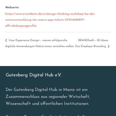
Webseite:
https://www.eventbrite.de/e/design-thinking-workshop-fur-die-
weiterentwicklung-der-mainz-app-tickets-317554081807?
aff=ebdsoporgprofile
User Experience Design – warum erfolgreiche
BRANDheiß – 80 Ideen
digitale Anwendungen Nutzer:innen verstehen wollen
fürs Employer Branding
Gutenberg Digital Hub e.V.
Der Gutenberg Digital Hub in Mainz ist ein
Zusammenschluss aus regionaler Wirtschaft,
Wissenschaft und öffentlichen Institutionen.