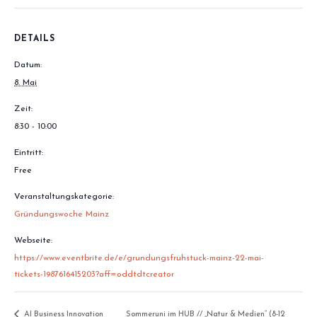
DETAILS
Datum:
8. Mai
Zeit:
8:30 - 10:00
Eintritt:
Free
Veranstaltungskategorie:
Gründungswoche Mainz
Webseite:
https://www.eventbrite.de/e/grundungsfruhstuck-mainz-22-mai-
tickets-1987616415203?aff=oddtdtcreator
AI Business Innovation
Sommeruni im HUB // „Natur & Medien“ (8-12