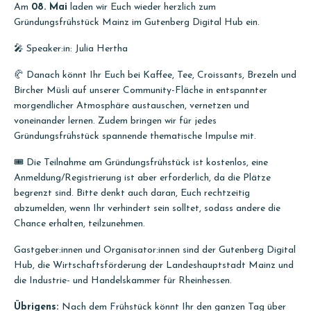
Am
08. Mai
laden wir Euch wieder herzlich zum
Gründungsfrühstück Mainz im Gutenberg Digital Hub ein.
🎤 Speaker:in: Julia Hertha
🥐 Danach könnt Ihr Euch bei Kaffee, Tee, Croissants, Brezeln und
Bircher Müsli auf unserer Community-Fläche in entspannter
morgendlicher Atmosphäre austauschen, vernetzen und
voneinander lernen. Zudem bringen wir für jedes
Gründungsfrühstück spannende thematische Impulse mit.
🎟️ Die Teilnahme am Gründungsfrühstück ist kostenlos, eine
Anmeldung/Registrierung ist aber erforderlich, da die Plätze
begrenzt sind. Bitte denkt auch daran, Euch rechtzeitig
abzumelden, wenn Ihr verhindert sein solltet, sodass andere die
Chance erhalten, teilzunehmen.
Gastgeber:innen und Organisator:innen sind der Gutenberg Digital
Hub, die Wirtschaftsförderung der Landeshauptstadt Mainz und
die Industrie- und Handelskammer für Rheinhessen.
Übrigens:
Nach dem Frühstück könnt Ihr den ganzen Tag über