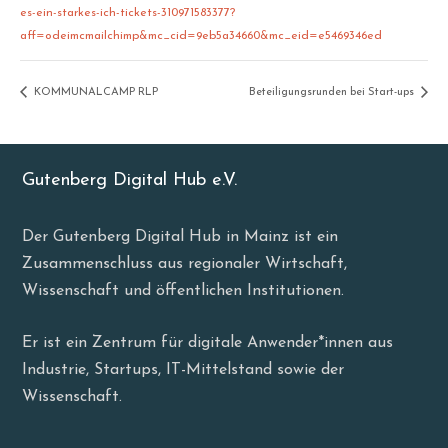
es-ein-starkes-ich-tickets-310971583377?
aff=odeimcmailchimp&mc_cid=9eb5a34660&mc_eid=e5469346ed
KOMMUNALCAMP RLP
Beteiligungsrunden bei Start-ups
Gutenberg Digital Hub e.V.
Der Gutenberg Digital Hub in Mainz ist ein
Zusammenschluss aus regionaler Wirtschaft,
Wissenschaft und öffentlichen Institutionen.
Er ist ein Zentrum für digitale Anwender*innen aus
Industrie, Startups, IT-Mittelstand sowie der
Wissenschaft.