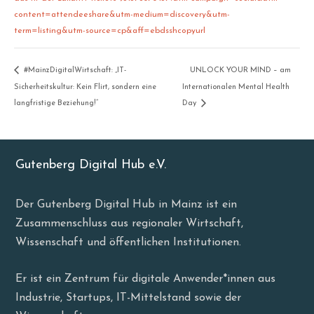
content=attendeeshare&utm-medium=discovery&utm-
term=listing&utm-source=cp&aff=ebdsshcopyurl
#MainzDigitalWirtschaft: „IT-
UNLOCK YOUR MIND – am
Sicherheitskultur: Kein Flirt, sondern eine
Internationalen Mental Health
langfristige Beziehung!“
Day
Gutenberg Digital Hub e.V.
Der Gutenberg Digital Hub in Mainz ist ein
Zusammenschluss aus regionaler Wirtschaft,
Wissenschaft und öffentlichen Institutionen.
Er ist ein Zentrum für digitale Anwender*innen aus
Industrie, Startups, IT-Mittelstand sowie der