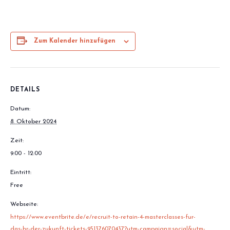
Zum Kalender hinzufügen
DETAILS
Datum:
8. Oktober 2024
Zeit:
9:00 - 12:00
Eintritt:
Free
Webseite:
https://www.eventbrite.de/e/recruit-to-retain-4-masterclasses-fur-
das-hr-der-zukunft-tickets-951376070437?utm-campaign=social&utm-