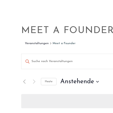
MEET A FOUNDE
Veranstaltungen
Meet a Founder
VERANSTALTUNGE
Bitte
Schlüsselwort
SUCHE
eingeben.
Suche
UND
Anstehende
Heute
nach
ANSICHTEN,
Veranstaltungen
Datum
Schlüsselwort.
wählen.
NAVIGATION