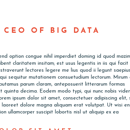
 CEO OF BIG DATA
fend option congue nihil imperdiet doming id quod mazi
ent claritatem insitam; est usus legentis in iis qui facit
traverunt lectores legere me lius quod ii legunt saepius
 qui sequitur mutationem consuetudium lectorum. Mirum 
putamus parum claram, anteposuerit litterarum formas
t quinta decima. Eodem modo typi, qui nunc nobis vide
Lorem ipsum dolor sit amet, consectetuer adipiscing elit,
laoreet dolore magna aliquam erat volutpat. Ut wisi e
n ullamcorper suscipit lobortis nisl ut aliquip ex ea