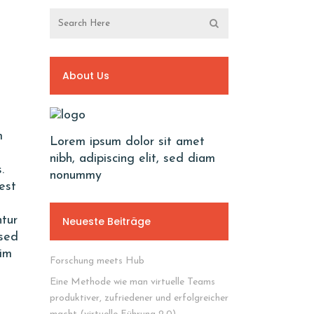
About Us
m
Lorem ipsum dolor sit amet
nibh, adipiscing elit, sed diam
.
nonummy
est
ntur
Neueste Beiträge
 sed
nim
Forschung meets Hub
Eine Methode wie man virtuelle Teams
produktiver, zufriedener und erfolgreicher