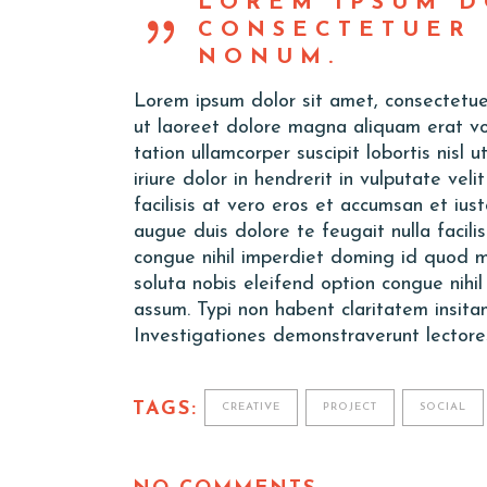
LOREM IPSUM D
CONSECTETUER 
NONUM.
Lorem ipsum dolor sit amet, consectetue
ut laoreet dolore magna aliquam erat vo
tation ullamcorper suscipit lobortis nis
iriure dolor in hendrerit in vulputate vel
facilisis at vero eros et accumsan et ius
augue duis dolore te feugait nulla facili
congue nihil imperdiet doming id quod 
soluta nobis eleifend option congue nih
assum. Typi non habent claritatem insitam;
Investigationes demonstraverunt lectores
TAGS:
CREATIVE
PROJECT
SOCIAL