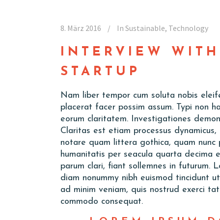
8. März 2016
In
Sustainable
,
Technology
INTERVIEW WITH
STARTUP
Nam liber tempor cum soluta nobis elei
placerat facer possim assum. Typi non hab
eorum claritatem. Investigationes demons
Claritas est etiam processus dynamicus,
notare quam littera gothica, quam nunc 
humanitatis per seacula quarta decima e
parum clari, fiant sollemnes in futurum. 
diam nonummy nibh euismod tincidunt ut 
ad minim veniam, quis nostrud exerci tatio
commodo consequat.