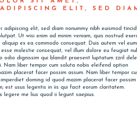
OLOR SIT AMET,
ADIPISCING ELIT, SED DIA
r adipiscing elit, sed diam nonummy nibh euismod tincid
lutpat. Ut wisi enim ad minim veniam, quis nostrud exerc
l ut aliquip ex ea commodo consequat. Duis autem vel eum
it esse molestie consequat, vel illum dolore eu feugiat nul
to odio dignissim qui blandit praesent luptatum zzril dele
si. Nam liber tempor cum soluta nobis eleifend option
mazim placerat facer possim assum. Nam liber tempor c
il imperdiet doming id quod mazim placerat facer possim
 est usus legentis in iis qui facit eorum claritatem.
 legere me lius quod ii legunt saepius.