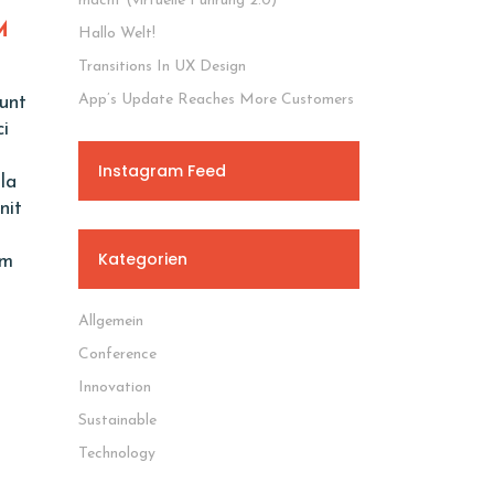
macht (virtuelle Führung 2.0)
M
Hallo Welt!
Transitions In UX Design
App’s Update Reaches More Customers
unt
i
Instagram Feed
la
nit
Kategorien
um
Allgemein
Conference
Innovation
Sustainable
Technology