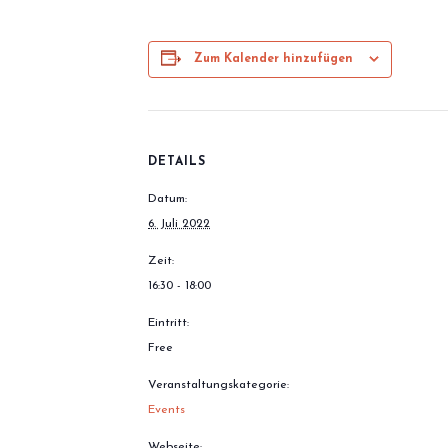
Zum Kalender hinzufügen
DETAILS
Datum:
6. Juli 2022
Zeit:
16:30 - 18:00
Eintritt:
Free
Veranstaltungskategorie:
Events
Webseite: