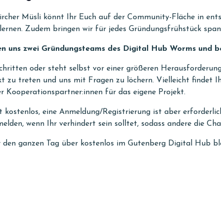
d Bircher Müsli könnt Ihr Euch auf der Community-Fläche in e
lernen. Zudem bringen wir für jedes Gründungsfrühstück spa
en uns zwei Gründungsteams des Digital Hub Worms und ber
chritten oder steht selbst vor einer größeren Herausforderun
t zu treten und uns mit Fragen zu löchern. Vielleicht findet I
er Kooperationspartner:innen für das eigene Projekt.
kostenlos, eine Anmeldung/Registrierung ist aber erforderlich
elden, wenn Ihr verhindert sein solltet, sodass andere die Cha
 den ganzen Tag über kostenlos im Gutenberg Digital Hub bl