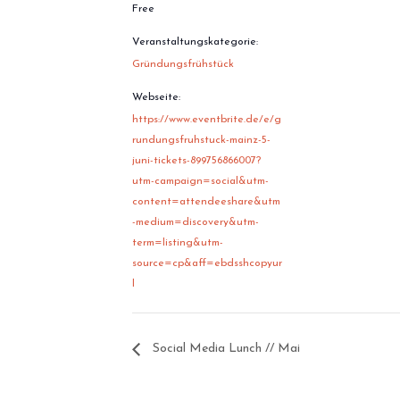
Free
Veranstaltungskategorie:
Gründungsfrühstück
Webseite:
https://www.eventbrite.de/e/g
rundungsfruhstuck-mainz-5-
juni-tickets-899756866007?
utm-campaign=social&utm-
content=attendeeshare&utm
-medium=discovery&utm-
term=listing&utm-
source=cp&aff=ebdsshcopyur
l
Social Media Lunch // Mai