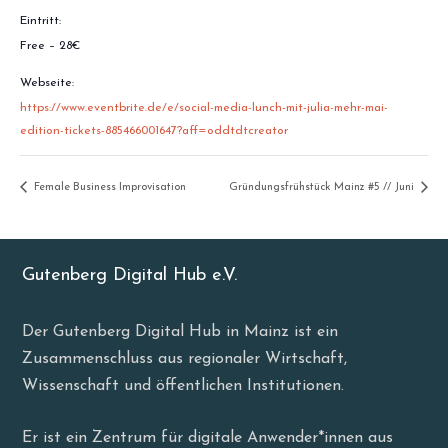
Eintritt:
Free – 28€
Webseite:
https://www.eventbrite.de/e/social-media-lunch-mit-julia-mehr-mai-
edition-tickets-885466001647?aff=oddtdtcreator
Female Business Improvisation
Gründungsfrühstück Mainz #5 // Juni
Gutenberg Digital Hub e.V.
Der Gutenberg Digital Hub in Mainz ist ein
Zusammenschluss aus regionaler Wirtschaft,
Wissenschaft und öffentlichen Institutionen.
Er ist ein Zentrum für digitale Anwender*innen aus